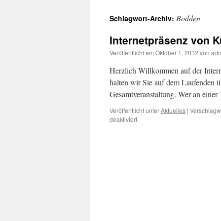
Bodden
Schlagwort-Archiv:
Internetpräsenz von
Veröffentlicht am
Oktober 1, 2012
von
ad
Herzlich Willkommen auf der Inter
halten wir Sie auf dem Laufenden ü
Gesamtveranstaltung. Wer an einer Te
Veröffentlicht unter
Aktuelles
|
Verschlagwo
für
deaktiviert
Internetpräsenz
von
KunstamBodden
2013