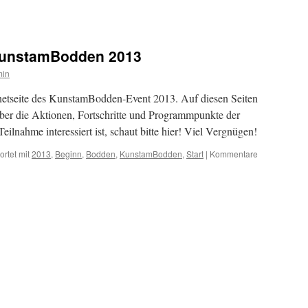
 KunstamBodden 2013
min
netseite des KunstamBodden-Event 2013. Auf diesen Seiten
ber die Aktionen, Fortschritte und Programmpunkte der
ilnahme interessiert ist, schaut bitte hier! Viel Vergnügen!
rtet mit
2013
,
Beginn
,
Bodden
,
KunstamBodden
,
Start
|
Kommentare