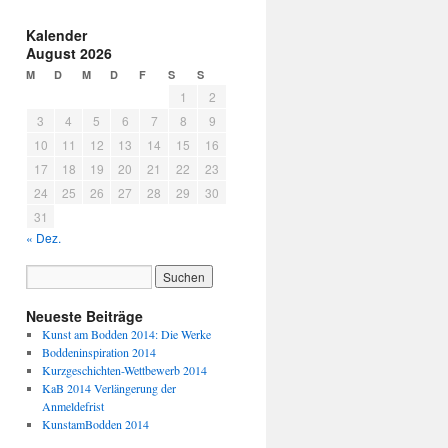
Kalender
August 2026
M
D
M
D
F
S
S
1
2
3
4
5
6
7
8
9
10
11
12
13
14
15
16
17
18
19
20
21
22
23
24
25
26
27
28
29
30
31
« Dez.
Neueste Beiträge
Kunst am Bodden 2014: Die Werke
Boddeninspiration 2014
Kurzgeschichten-Wettbewerb 2014
KaB 2014 Verlängerung der
Anmeldefrist
KunstamBodden 2014