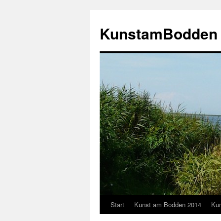
Zum
Inhalt
KunstamBodden
springen
Start
Kunst am Bodden 2014
Ku